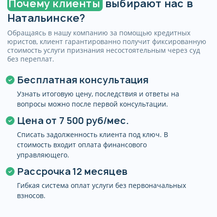
Почему клиенты
выбирают нас в
или продолжении использования сайта
Натальинске?
после появления сообщения о cookies) и
действует в течение 3 лет, либо до момента
Обращаясь в нашу компанию за помощью кредитных
его отзыва.
юристов, клиент гарантированно получит фиксированную
стоимость услуги признания несостоятельным через суд
Отозвать согласие можно, направив
без переплат.
соответствующее уведомление с пометкой
«Отзыв согласия на обработку персональных
Бесплатная консультация
данных». Для связи используйте контактные
Узнать итоговую цену, последствия и ответы на
данные, указанные в разделе «Контакты».
вопросы можно после первой консультации.
Политика оператора в отношении обработки
Цена от
7 500 руб/мес.
персональных данных размещена на
странице: spisat-dolgi66.ru/politika-
Списать задолженность клиента под ключ. В
konfidencialnosti
стоимость входит оплата финансового
управляющего.
Рассрочка 12 месяцев
Гибкая система оплат услуги без первоначальных
взносов.