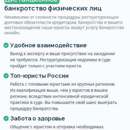
банкротство физических лиц
Независимо от сложности процедуры реструктуризации
долговых обязательств кредиторам, банкротства и вашего
местонахождения наши юристы окажут услугу банкротства
онлайн.
Удобное взаимодействие
Выезд к эксперту и ваше присутствие на заседании
не требуются. Реструктуризация недоимки в суде
пройдет только с участием юриста.
Топ-юристы России
Работа с топовыми юристами из крупных регионов.
Их квалификация выше, чем у юристов в вашем
Поздравляем!
регионе, вследствии интенсивной юридической
практики в суде. Вы повышаете свой шанс выиграть
Ежемесячная оплата составит
процедуру банкротства.
от 7 500 руб на срок 12
Забота о здоровье
месяцев. Точная стоимость
процедуры банкротства
Общение с юристом и отправка необходимых