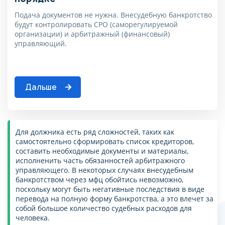
заполните поля, согласитесь на
соглашаюсь с
политикой
обработку данных, согласитесь
конфиденциальности
Подача документов не нужна. Внесудебную банкротство
с политикой
будут контролировать СРО (саморегулируемой
конфиденциальности
организации) и арбитражный (финансовый)
Списать долги
управляющий.
Пожалуйста, корректно
заполните поля, согласитесь
на обработку данных,
согласитесь с политикой
Дальше
конфиденциальности
Для должника есть ряд сложностей, таких как
самостоятельно сформировать список кредиторов,
составить необходимые документы и материалы,
исполненить часть обязанностей арбитражного
управляющего. В некоторых случаях внесудебным
банкротством через мфц обойтись невозможно,
поскольку могут быть негативные последствия в виде
перевода на полную форму банкротства, а это влечет за
собой большое количество судебных расходов для
человека.