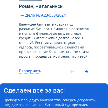
Роман,
Натальинск
— Дело № А23-553/2024
Вынужден был взять кредит под
развитие бизнеса. Немного не рассчитал
и попал в финансовую яму, взял еще
кредит. В итоге скопил долгов более 3
млн. руб. Реструктурировать долг не
удалось, посоветовавшись с юристами
принял решение банкротиться. Не самая
простая процедура, но я знал, что у этой
компании много успешных дел по
банкротству. Через 9 месяцев меня
признали банкротом. Долг списали в
Развернуть
полном объеме. Могу смело
рекомендовать эту компанию, все
прошел на своем опыте!
Сделаем все за вас!
Проведем процедуру банкротства, соберем документы,
подадим заявление в арбитражный суд, признаем